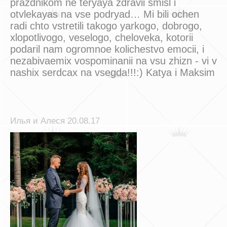
prazdnikom ne teryaya zdravii smisl i
otvlekayas na vse podryad… Mi bili ochen
radi chto vstretili takogo yarkogo, dobrogo,
xlopotlivogo, veselogo, cheloveka, kotorii
podaril nam ogromnoe kolichestvo emocii, i
nezabivaemix vospominanii na vsu zhizn - vi v
nashix serdcax na vsegda!!!:) Katya i Maksim
Илья и Алеся 20.08.17