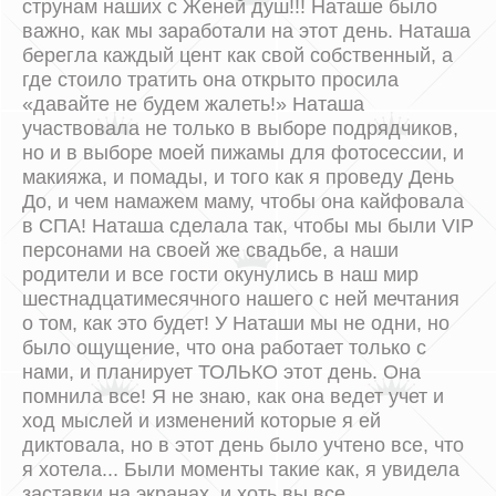
струнам наших с Женей душ!!! Наташе было
важно, как мы заработали на этот день. Наташа
берегла каждый цент как свой собственный, а
где стоило тратить она открыто просила
«давайте не будем жалеть!» Наташа
участвовала не только в выборе подрядчиков,
но и в выборе моей пижамы для фотосессии, и
макияжа, и помады, и того как я проведу День
До, и чем намажем маму, чтобы она кайфовала
в СПА! Наташа сделала так, чтобы мы были VIP
персонами на своей же свадьбе, а наши
родители и все гости окунулись в наш мир
шестнадцатимесячного нашего с ней мечтания
о том, как это будет! У Наташи мы не одни, но
было ощущение, что она работает только с
нами, и планирует ТОЛЬКО этот день. Она
помнила все! Я не знаю, как она ведет учет и
ход мыслей и изменений которые я ей
диктовала, но в этот день было учтено все, что
я хотела... Были моменты такие как, я увидела
заставки на экранах, и хоть вы все