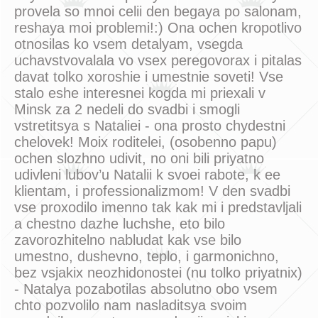
provela so mnoi celii den begaya po salonam,
reshaya moi problemi!:) Ona ochen kropotlivo
otnosilas ko vsem detalyam, vsegda
uchavstvovalala vo vsex peregovorax i pitalas
davat tolko xoroshie i umestnie soveti! Vse
stalo eshe interesnei kogda mi priexali v
Minsk za 2 nedeli do svadbi i smogli
vstretitsya s Nataliei - ona prosto chydestni
chelovek! Moix roditelei, (osobenno papu)
ochen slozhno udivit, no oni bili priyatno
udivleni lubov’u Natalii k svoei rabote, k ee
klientam, i professionalizmom! V den svadbi
vse proxodilo imenno tak kak mi i predstavljali
a chestno dazhe luchshe, eto bilo
zavorozhitelno nabludat kak vse bilo
umestno, dushevno, teplo, i garmonichno,
bez vsjakix neozhidonostei (nu tolko priyatnix)
- Natalya pozabotilas absolutno obo vsem
chto pozvolilo nam nasladitsya svoim