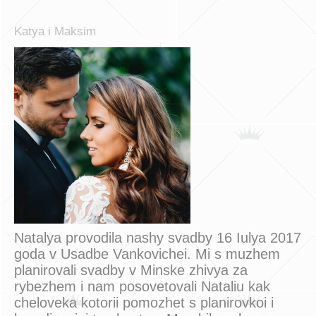
Katya i Maksim
Natalya provodila nashy svadby 16 Iulya 2017
goda v Usadbe Vankovichei. Mi s muzhem
planirovali svadby v Minske zhivya za
rybezhem i nam posovetovali Nataliu kak
cheloveka kotorii pomozhet s planirovkoi i