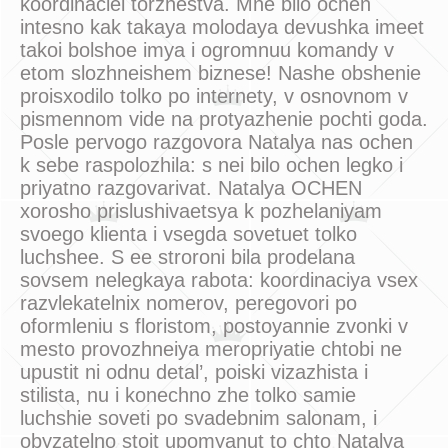
koordinaciei torzhestva. Mne bilo ochen
intesno kak takaya molodaya devushka imeet
takoi bolshoe imya i ogromnuu komandy v
etom slozhneishem biznese! Nashe obshenie
proisxodilo tolko po internety, v osnovnom v
pismennom vide na protyazhenie pochti goda.
Posle pervogo razgovora Natalya nas ochen
k sebe raspolozhila: s nei bilo ochen legko i
priyatno razgovarivat. Natalya OCHEN
xorosho prislushivaetsya k pozhelaniyam
svoego klienta i vsegda sovetuet tolko
luchshee. S ee stroroni bila prodelana
sovsem nelegkaya rabota: koordinaciya vsex
razvlekatelnix nomerov, peregovori po
oformleniu s floristom, postoyannie zvonki v
mesto provozhneiya meropriyatie chtobi ne
upustit ni odnu detal’, poiski vizazhista i
stilista, nu i konechno zhe tolko samie
luchshie soveti po svadebnim salonam, i
obyzatelno stoit upomyanut to chto Natalya