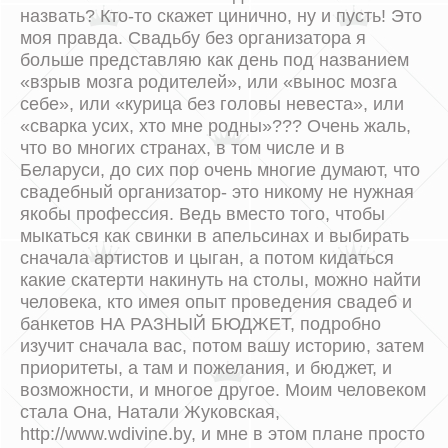
назвать? Кто-то скажет цинично, ну и пусть! Это
моя правда. Свадьбу без организатора я
больше представляю как день под названием
«взрыв мозга родителей», или «вынос мозга
себе», или «курица без головы невеста», или
«сварка усих, хто мне родны»??? Очень жаль,
что во многих странах, в том числе и в
Беларуси, до сих пор очень многие думают, что
свадебный организатор- это никому не нужная
якобы профессия. Ведь вместо того, чтобы
мыкаться как свинки в апельсинах и выбирать
сначала артистов и цыган, а потом кидаться
какие скатерти накинуть на столы, можно найти
человека, кто имея опыт проведения свадеб и
банкетов НА РАЗНЫЙ БЮДЖЕТ, подробно
изучит сначала вас, потом вашу историю, затем
приоритеты, а там и пожелания, и бюджет, и
возможности, и многое другое. Моим человеком
стала Она, Натали Жуковская,
http://www.wdivine.by, и мне в этом плане просто