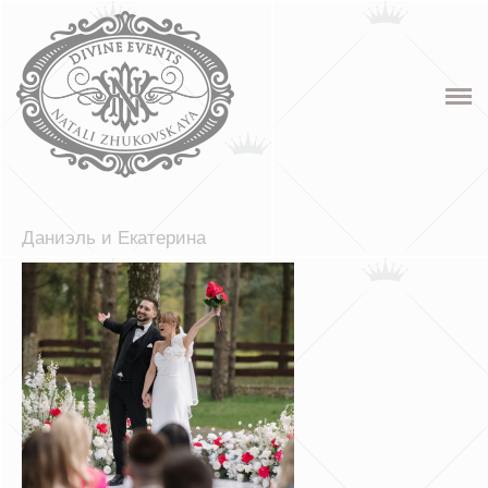
ГЛАВНАЯ
ОБО МНЕ
ПОРТФОЛИО
Wedding News
Даниэль и Екатерина
ВИДЕО
ОТЗЫВЫ
КОНТАКТЫ
Корпоративные мероприятия
Юбилей и Дни рождения